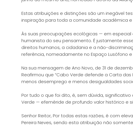
Estas atribuições e distinções são um inegável 
inspiração para toda a comunidade académica e 
Às suas preocupações ecológicas — em especial c
humanista do seu pensamento. É justamente esse t
direitos humanos, a cidadania e a não-discrimin
referência, nomeadamente no Espaço Lusófono e 
Na sua mensagem de Ano Novo, de 31 de dezembro d
Reafirmou que “Cabo Verde defende a Carta das 
menos desemprego e menos desigualdades socia
Por tudo o que foi dito, é, sem dúvida, signifi
Verde — efeméride de profundo valor histórico e
Senhor Reitor, Por todas estas razões, é com ele
Pereira Neves, sendo esta atribuição não soment