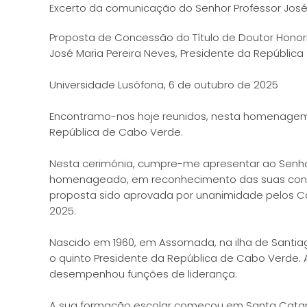
Excerto da comunicação do Senhor Professor José
Proposta de Concessão do Título de Doutor Honor
José Maria Pereira Neves, Presidente da Repúblic
Universidade Lusófona, 6 de outubro de 2025
Encontramo-nos hoje reunidos, nesta homenagem, pa
República de Cabo Verde.
Nesta cerimónia, cumpre-me apresentar ao Senho
homenageado, em reconhecimento das suas contrib
proposta sido aprovada por unanimidade pelos Con
2025.
Nascido em 1960, em Assomada, na ilha de Santia
o quinto Presidente da República de Cabo Verde. A
desempenhou funções de liderança.
A sua formação escolar começou em Santa Catarin