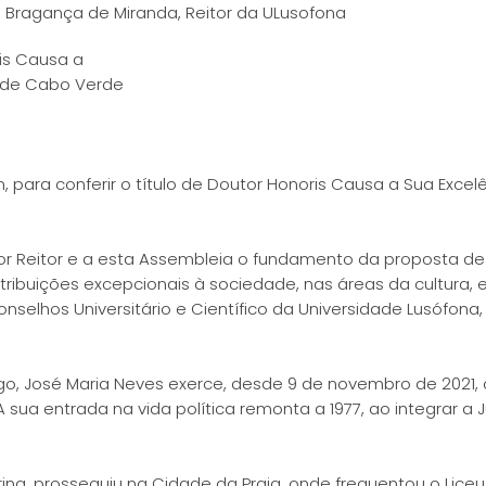
 Bragança de Miranda, Reitor da ULusofona
is Causa a
a de Cabo Verde
ra conferir o título de Doutor Honoris Causa a Sua Excelên
r Reitor e a esta Assembleia o fundamento da proposta d
uições excepcionais à sociedade, nas áreas da cultura, e
selhos Universitário e Científico da Universidade Lusófona,
go, José Maria Neves exerce, desde 9 de novembro de 2021,
 sua entrada na vida política remonta a 1977, ao integrar a
a, prosseguiu na Cidade da Praia, onde frequentou o Liceu