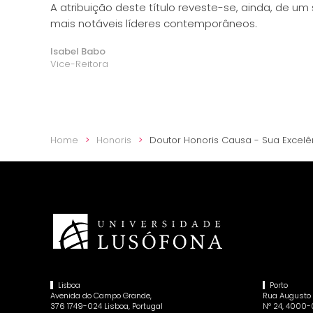
A atribuição deste título reveste-se, ainda, de um
mais notáveis líderes contemporâneos.
Isabel Babo
Vice-Reitora
Home
Honoris
Doutor Honoris Causa - Sua Excelê
Lisboa
Porto
Avenida do Campo Grande,
Rua Augusto 
376 1749-024 Lisboa, Portugal
Nº 24, 4000-