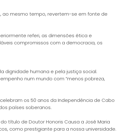
a e, ao mesmo tempo, revertem-se em fonte de
riormente referi, as dimensões ética e
abaláveis compromissos com a democracia, os
 dignidade humana e pela justiça social.
 seu empenho num mundo com “menos pobreza,
se celebram os 50 anos da Independência de Cabo
 dos países soberanos.
do título de Doutor Honoris Causa a José Maria
os, como prestigiante para a nossa universidade.