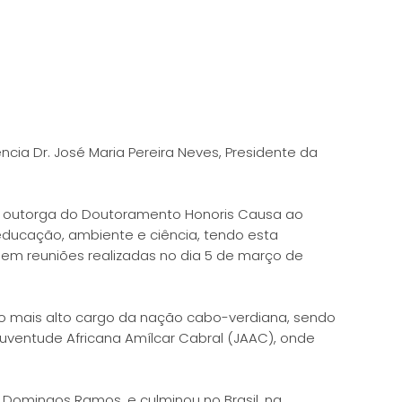
cia Dr. José Maria Pereira Neves, Presidente da
e outorga do Doutoramento Honoris Causa ao
ducação, ambiente e ciência, tendo esta
 em reuniões realizadas no dia 5 de março de
 o mais alto cargo da nação cabo-verdiana, sendo
 Juventude Africana Amílcar Cabral (JAAC), onde
 Domingos Ramos, e culminou no Brasil, na