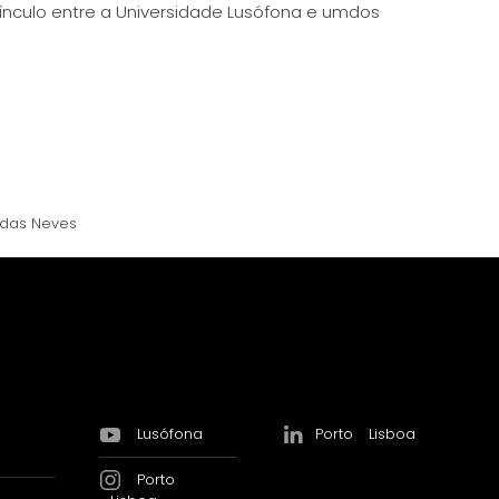
 vínculo entre a Universidade Lusófona e umdos
 das Neves
Lusófona
Porto
Lisboa
Porto