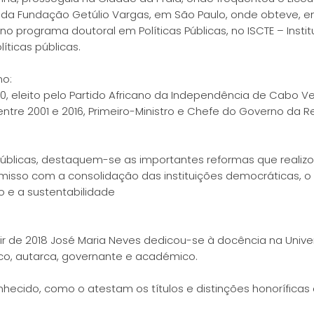
da Fundação Getúlio Vargas, em São Paulo, onde obteve, em 
o programa doutoral em Políticas Públicas, no ISCTE – Instit
íticas públicas.
mo:
0, eleito pelo Partido Africano da Independência de Cabo V
entre 2001 e 2016, Primeiro-Ministro e Chefe do Governo da 
públicas, destaquem-se as importantes reformas que realiz
o com a consolidação das instituições democráticas, o inc
 e a sustentabilidade
tir de 2018 José Maria Neves dedicou-se à docência na Univ
ico, autarca, governante e académico.
onhecido, como o atestam os títulos e distinções honorífic