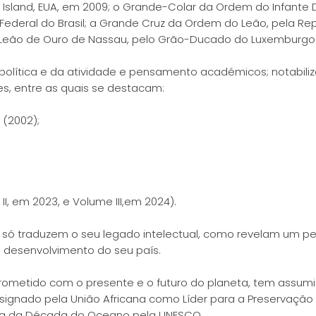
Island, EUA, em 2009; o Grande-Colar da Ordem do Infante D
Federal do Brasil; a Grande Cruz da Ordem do Leão, pela Re
o Leão de Ouro de Nassau, pelo Grão-Ducado do Luxemburgo
 política e da atividade e pensamento académicos; notabiliz
es, entre as quais se destacam:
(2002);
;
I, em 2023, e Volume III,em 2024).
o só traduzem o seu legado intelectual, como revelam um
desenvolvimento do seu país.
tido com o presente e o futuro do planeta, tem assumido
esignado pela União Africana como Líder para a Preservação d
ça da Década do Oceano pela UNESCO.