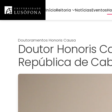
Início
Reitoria
Notícias
Eventos
Ho
Saltar para o conteúdo principal
Doutoramentos Honoris Causa
Doutor Honoris Ca
República de Cab