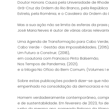
Doutor Honoris Causa pela Universidade de Rhode 
Grã-Cruz da Ordem do Rio Branco, pela República 
Estrela, pela Roménia; e o Cavaleiro da Ordem d
Mas a sua ação não se limita às esferas da praxis
José Maria Neves é autor de várias obras relevant
Uma Agenda de Transformação para Cabo Verde; 
Cabo Verde - Gestão das Impossibilidades; (2015)
Um Futuro a Construir; (2018),
em coautoria com Francisco Pinto Balsemão;
Nos Tempos de Pandemia; (2021);
e a trilogia No Ofício do Bem Comum; (Volumes I e I
Sobre estas publicações poderá dizer-se que nã
empenhado na consolidação da democracia e no 
Homem verdadeiramente contemporâneo, comprome
e de sustentabilidade. Em fevereiro de 2023, foi d
junho do mesmo ano, nomeado Patrono da Alian