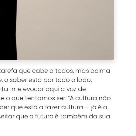
a tarefa que cabe a todos, mas acima
 o saber está por todo o lado,
mita-me evocar aqui a voz de
 e o que tentamos ser: “A cultura não
er que est
á a fazer cultura
— j
á é a
aceitar que o futuro é também da sua