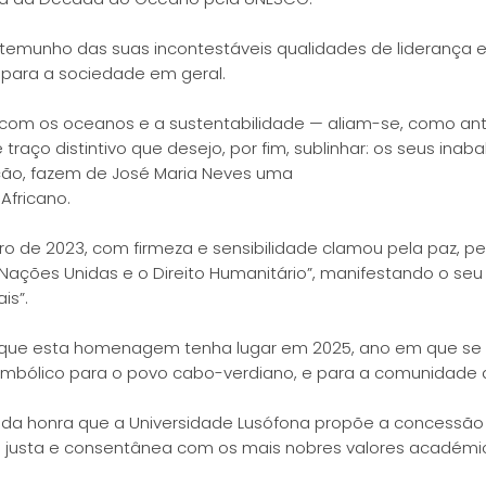
testemunho das suas incontestáveis qualidades de lideranç
para a sociedade em geral.
om os oceanos e a sustentabilidade — aliam-se, como ante
raço distintivo que desejo, por fim, sublinhar: os seus in
ação, fazem de José Maria Neves uma
Africano.
e 2023, com firmeza e sensibilidade clamou pela paz, pela
Nações Unidas e o Direito Humanitário”, manifestando o
is”.
cativo que esta homenagem tenha lugar em 2025, ano em que 
 simbólico para o povo cabo-verdiano, e para a comunidade
vada honra que a Universidade Lusófona propõe a concessão 
e justa e consentânea com os mais nobres valores académic