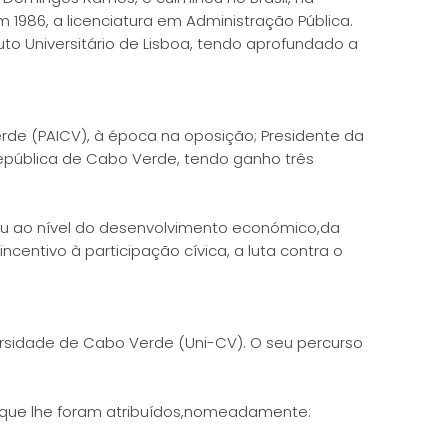
1986, a licenciatura em Administração Pública.
uto Universitário de Lisboa, tendo aprofundado a
erde (PAICV), à época na oposição; Presidente da
República de Cabo Verde, tendo ganho três
ou ao nível do desenvolvimento económico,da
entivo à participação cívica, a luta contra o
ersidade de Cabo Verde (Uni-CV). O seu percurso
as que lhe foram atribuídos,nomeadamente: